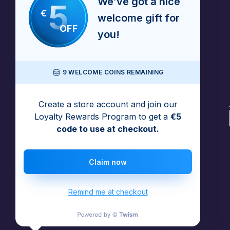
We’ve got a nice
5
€
welcome gift for
OFF
you!
9 WELCOME COINS REMAINING
Create a store account and join our
Loyalty Rewards Program to get a
€5
code to use at checkout.
Claim now
Remind me at checkout