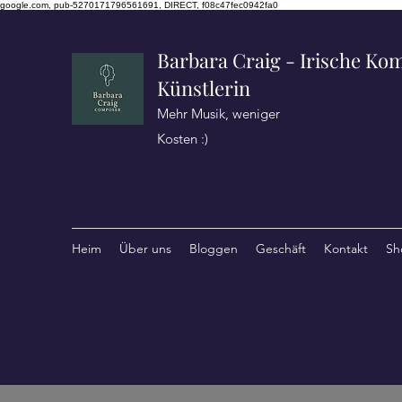
google.com, pub-5270171796561691, DIRECT, f08c47fec0942fa0
Barbara Craig - Irische Kom
Künstlerin
Mehr Musik, weniger
Kosten :)
Heim
Über uns
Bloggen
Geschäft
Kontakt
Sh