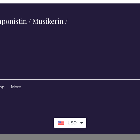
ponistin / Musikerin /
op
More
USD