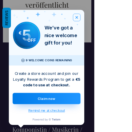
veröffentlicht
REVIEWS
Sobald neue Beiträge
veröffentlicht wurden,
We’ve got a
5
erscheinen diese hier.
€
nice welcome
OFF
gift for you!
9 WELCOME COINS REMAINING
Create a store account and join our
Loyalty Rewards Program to get a
€5
code to use at checkout.
Claim now
Remind me at checkout
Barbara Craig - Irische
Komponistin / Musikerin /