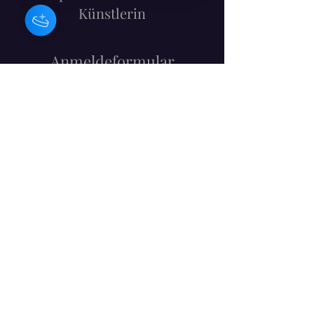
Künstlerin
Anmeldeformular
Einreichen
info@barbaracraig.co.uk
Dublin, Irland
Do Not Sell My Personal Information
©2022 Barbara Craig. Alle Rechte vorbehalten.