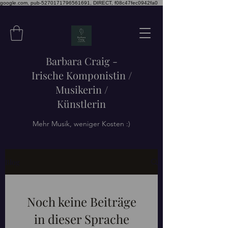
google.com, pub-5270171796561691, DIRECT, f08c47fec0942fa0
Barbara Craig -
Irische Komponistin /
Musikerin /
Künstlerin
Mehr Musik, weniger Kosten :)
Blog
Noch keine Beiträge
in dieser Sprache