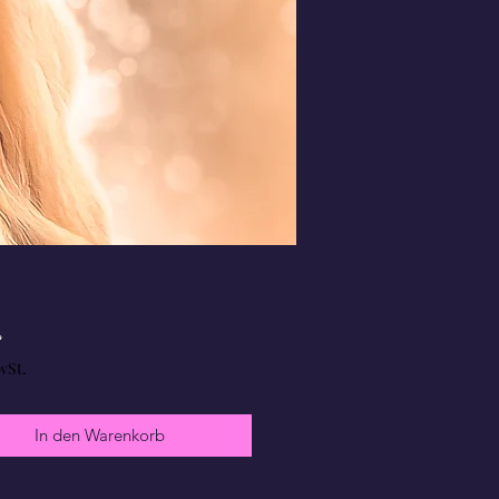
Preis
£
wSt.
In den Warenkorb