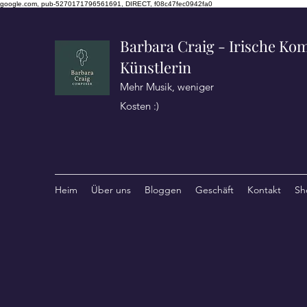
google.com, pub-5270171796561691, DIRECT, f08c47fec0942fa0
Barbara Craig - Irische Kom
Künstlerin
Mehr Musik, weniger
Kosten :)
Heim
Über uns
Bloggen
Geschäft
Kontakt
Sh