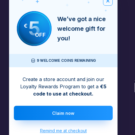
We’ve got a nice
5
€
welcome gift for
OFF
you!
9 WELCOME COINS REMAINING
Create a store account and join our
Loyalty Rewards Program to get a
€5
code to use at checkout.
Claim now
Remind me at checkout