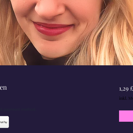
ken
1,29 
inkl. M
red payment method.