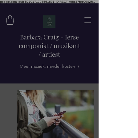
google.com, pub-5270171796561691, DIRECT, f08c47fec0942fa0
Barbara Craig - Ierse
componist / muzikant
/ artiest
Meer muziek, minder kosten :)