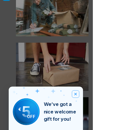
We’ve got a
5
€
nice welcome
OFF
gift for you!