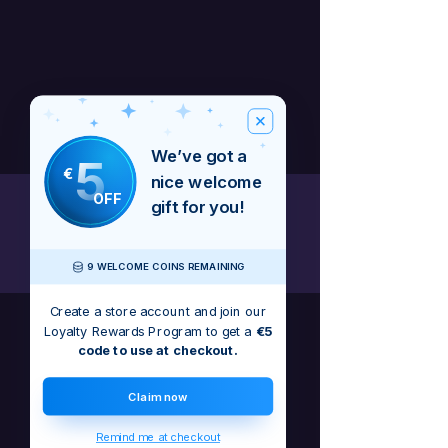
We’ve got a
5
€
nice welcome
OFF
gift for you!
Best Sellers
9 WELCOME COINS REMAINING
Create a store account and join our
Loyalty Rewards Program to get a
€5
New
New Arrival
code to use at checkout.
Claim now
Remind me at checkout