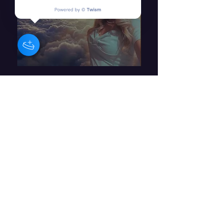
I Rise - Barbara Craig
Time - Barbara Craig
価格
価格
£1.29
£1.29
消費税込み
消費税込み
バーバラ・クレイグ - アイルラン
ドの作曲家 / ミュージシャン / ア
ーティスト