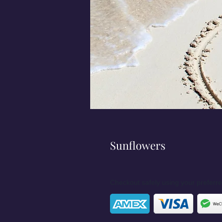
Sunflowers
Checkout safely using your prefer