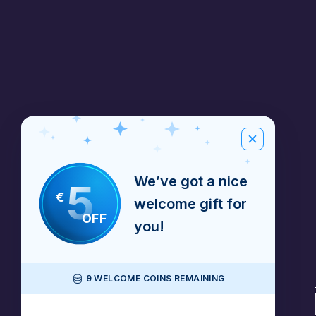
We’ve got a nice
5
€
welcome gift for
OFF
you!
9 WELCOME COINS REMAINING