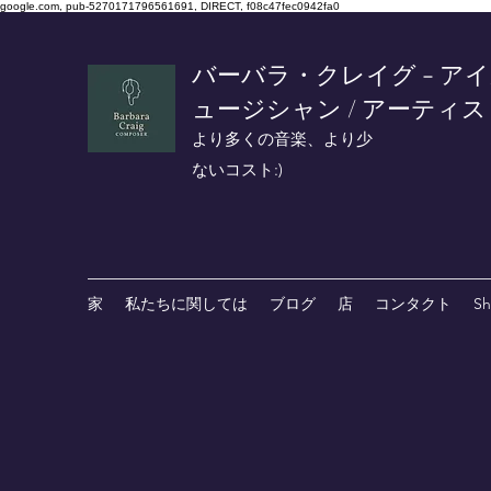
google.com, pub-5270171796561691, DIRECT, f08c47fec0942fa0
バーバラ・クレイグ - アイ
ュージシャン / アーティス
より多くの音楽、より少
ないコスト:)
家
私たちに関しては
ブログ
店
コンタクト
S