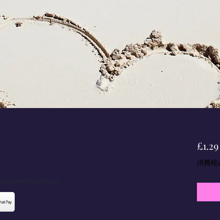
£1.29
消費税
red payment method.