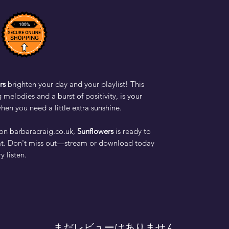
rs
brighten your day and your playlist! This
g melodies and a burst of positivity, is your
n you need a little extra sunshine.
 on barbaracraig.co.uk,
Sunflowers
is ready to
at. Don't miss out—stream or download today
y listen.
まだレビューはありません