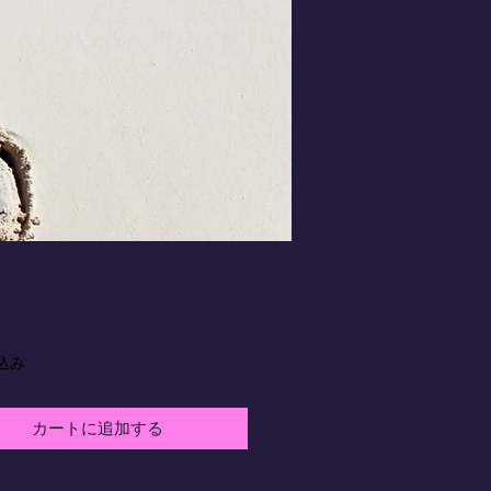
価
格
込み
カートに追加する