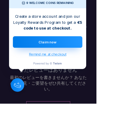
9 WELCOME COINS REMAINING
with life's twists and turn challenges
into opportunities.
Create a store account and join our
Loyalty Rewards Program to get a
€5
Now available on all major platforms –
code to use at checkout.
stream or download or buy now
Be
Flexible
today and transform the way
Claim now
you move through life.
Remind me at checkout
まだレビューはありません
最初のレビューを書きませんか？ あなた
のご意見・ご要望をぜひ共有してくださ
い。
レビューを投稿
バーバラ・クレイグ - アイルラン