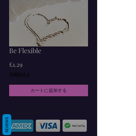
Be Flexible
価
£1.29
格
消費税込み
カートに追加する
Checkout safely using your preferred
payment method.
REVIEWS