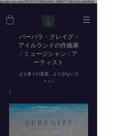
google.com, pub-5270171796561691, DIRECT, f08c47fec0942fa0
バーバラ・クレイグ -
アイルランドの作曲家
/ ミュージシャン / ア
ーティスト
より多くの音楽、より少ないコ
スト:)