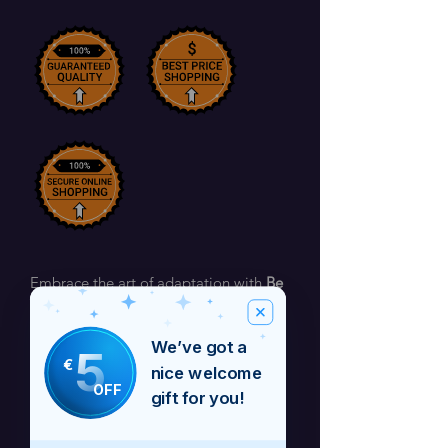
Embrace the art of adaptation with
Be
Flexible
– the track that celebrates the
power of change and resilience. With a
We’ve got a
5
dynamic blend of innovative beats and
€
nice welcome
empowering lyrics, this song reminds
OFF
you that staying agile in a constantly
gift for you!
evolving world is the key to thriving.
Let
Be Flexible
inspire you to bend