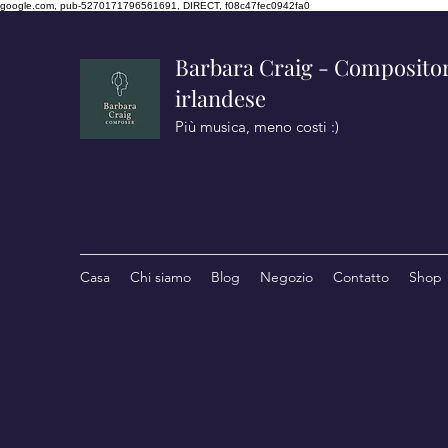
google.com, pub-5270171796561691, DIRECT, f08c47fec0942fa0
Barbara Craig - Compositor
irlandese
Più musica, meno costi :)
Casa
Chi siamo
Blog
Negozio
Contatto
Shop