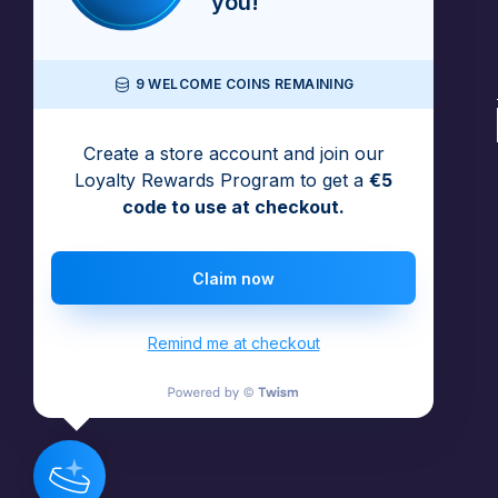
you!
9 WELCOME COINS REMAINING
Create a store account and join our
Loyalty Rewards Program to get a
€5
code to use at checkout.
Claim now
Remind me at checkout