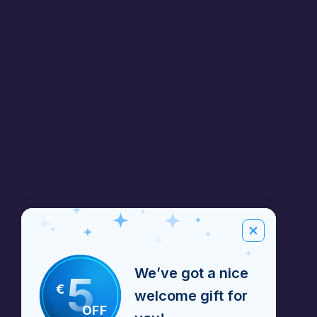
We’ve got a nice
5
€
welcome gift for
OFF