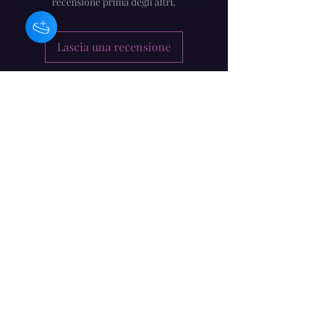
recensione prima degli altri.
Lascia una recensione
Barbara Craig -
Compositore/musicista/artista
irlandese
Modulo di iscrizione
Invia