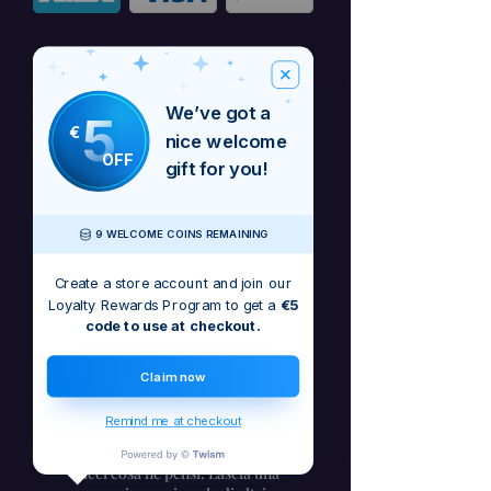
We’ve got a
5
€
nice welcome
OFF
gift for you!
9 WELCOME COINS REMAINING
Create a store account and join our
Loyalty Rewards Program to get a
€5
code to use at checkout.
Questo è solo un download digitale di
alta qualità - MP3.
Claim now
Remind me at checkout
Non ci sono ancora recensioni
Dicci cosa ne pensi. Lascia una