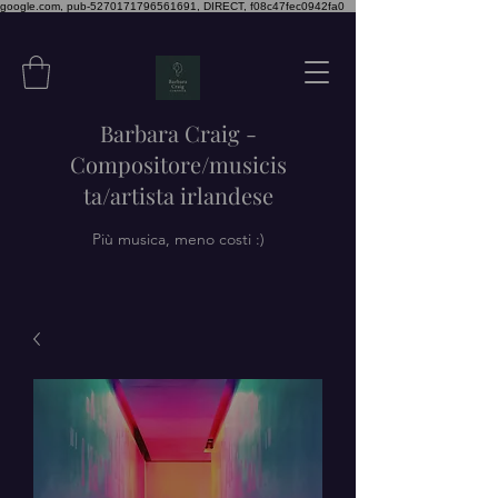
google.com, pub-5270171796561691, DIRECT, f08c47fec0942fa0
Barbara Craig -
Compositore/musicis
ta/artista irlandese
Più musica, meno costi :)