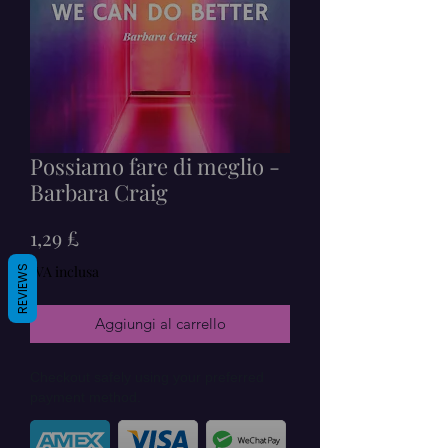
Possiamo fare di meglio -
Barbara Craig
Prezzo
1,29 £
IVA inclusa
REVIEWS
Aggiungi al carrello
Checkout safely using your preferred
payment method.