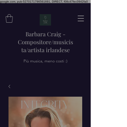
google.com, pub-5270171796561691, DIRECT, f08c47fec0942fa0
Barbara Craig -
Compositore/musicis
ta/artista irlandese
Più musica, meno costi :)