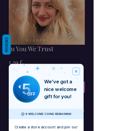
REVIEWS
In You We Trust
Prezzo
1,29 £
IVA inclusa
We’ve got a
5
€
Aggiungi al carrello
nice welcome
OFF
gift for you!
This is track no 8 on the Integrity
album and is officially released on 11th
9 WELCOME COINS REMAINING
August on all major platforms.
Create a store account and join our