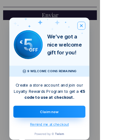
Enviar
We’ve got a
5
€
nice welcome
OFF
gift for you!
9 WELCOME COINS REMAINING
Create a store account and join our
Loyalty Rewards Program to get a
€5
code to use at checkout.
Claim now
Remind me at checkout
Dublín, Irlanda