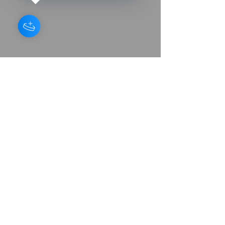
Barbara Craig - Compositora /
Músico / Artista irlandesa
Formulario de suscripción
Enviar