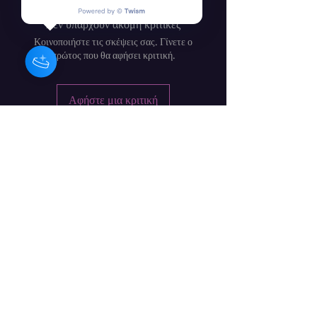
Δεν υπάρχουν ακόμη κριτικές
Κοινοποιήστε τις σκέψεις σας. Γίνετε ο
πρώτος που θα αφήσει κριτική.
Αφήστε μια κριτική
Barbara Craig - Ιρλανδή Συνθέτης
/ Μουσικός / Καλλιτέχνης
Φόρμα εγγραφής
υποβάλλουν