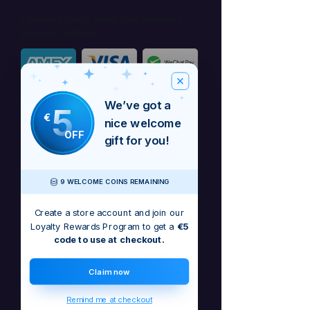
Checkout safely using your preferred
payment method.
We’ve got a
5
€
nice welcome
OFF
gift for you!
9 WELCOME COINS REMAINING
Create a store account and join our
Loyalty Rewards Program to get a
€5
code to use at checkout.
Claim now
Μόνο ψηφιακή λήψη - MP3
Remind me at checkout