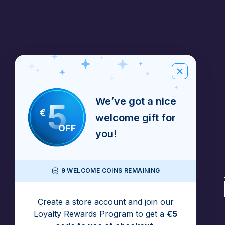
We’ve got a nice
5
€
welcome gift for
OFF
you!
9 WELCOME COINS REMAINING
Create a store account and join our
Loyalty Rewards Program to get a
€5