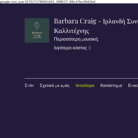
google.com, pub-5270171796561691, DIRECT, f08c47fec0942fa0
Barbara Craig - Ιρλανδή Συν
Καλλιτέχνης
Περισσότερη μουσική,
λιγότερο κόστος :)
Σπίτι
Σχετικά με εμάς
Ιστολόγιο
Κατάστημα
Επικ