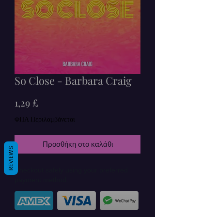
So Close - Barbara Craig
Τιμή
1,29 £
ΦΠΑ Περιλαμβάνεται
Προσθήκη στο καλάθι
REVIEWS
Checkout safely using your preferred
payment method.