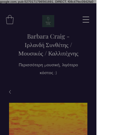
google.com, pub-5270171796561691, DIRECT, f08c47fec0942fa0
Barbara Craig -
Ιρλανδή Συνθέτης /
Μουσικός / Καλλιτέχνης
Περισσότερη μουσική, λιγότερο
κόστος :)