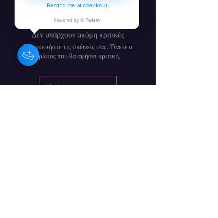
Remind me at checkout
Δεν υπάρχουν ακόμη κριτικές
Κοινοποιήστε τις σκέψεις σας. Γίνετε ο
πρώτος που θα αφήσει κριτική.
Αφήστε μια κριτική
Barbara Craig - Ιρλανδή Συνθέτης
/ Μουσικός / Καλλιτέχνης
Φόρμα εγγραφής