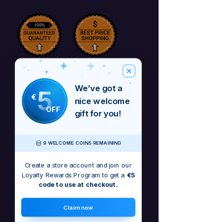
We’ve got a
5
€
nice welcome
OFF
gift for you!
So Close is a pop track where both the
9 WELCOME COINS REMAINING
orchestra and the pop beat meet to
make a new type of sound. This
Create a store account and join our
particular MP3 is a digital download
Loyalty Rewards Program to get a
€5
code to use at checkout.
only - MP3 so when you purchase it -
you get a high quality MP3
immediately - thanks once again -
Claim now
Barbara