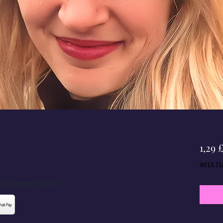
1,29 
ΦΠΑ Πε
red payment method.