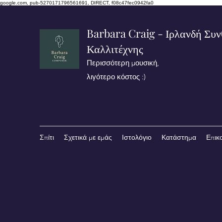
google.com, pub-5270171796561691, DIRECT, f08c47fec0942fa0
Barbara Craig - Ιρλανδή Συν
Καλλιτέχνης
Περισσότερη μουσική,
λιγότερο κόστος :)
Σπίτι
Σχετικά με εμάς
Ιστολόγιο
Κατάστημα
Επικ