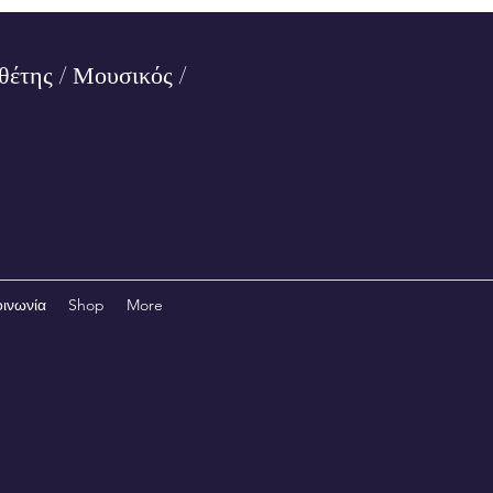
θέτης / Μουσικός /
οινωνία
Shop
More