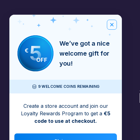
We’ve got a nice
5
€
welcome gift for
OFF
you!
9 WELCOME COINS REMAINING
Create a store account and join our
Loyalty Rewards Program to get a
€5
code to use at checkout.