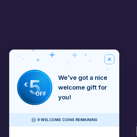
We’ve got a nice
5
€
welcome gift for
OFF
you!
9 WELCOME COINS REMAINING