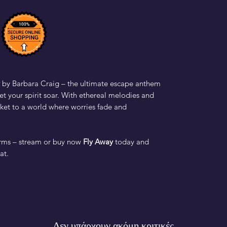
by Barbara Craig – the ultimate escape anthem
let your spirit soar. With ethereal melodies and
 ticket to a world where worries fade and
orms – stream or buy now
Fly Away
today and
at.
Δεν υπάρχουν ακόμη κριτικές