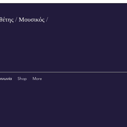
θέτης / Μουσικός /
οινωνία
Shop
More