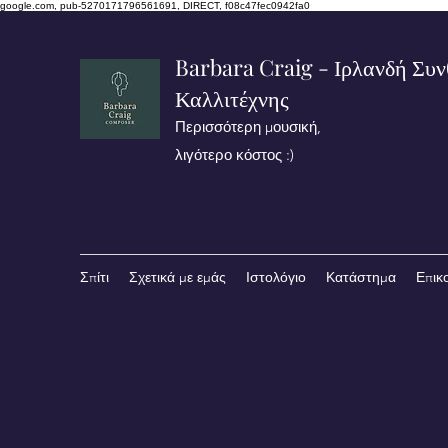
google.com, pub-5270171796561691, DIRECT, f08c47fec0942fa0
Barbara Craig - Ιρλανδή Συν
Καλλιτέχνης
Περισσότερη μουσική,
λιγότερο κόστος :)
Σπίτι
Σχετικά με εμάς
Ιστολόγιο
Κατάστημα
Επικ