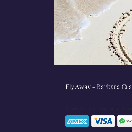
Fly Away - Barbara Cra
Checkout safely using your prefer