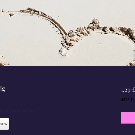
ig
1,29 
ΦΠΑ Πε
red payment method.