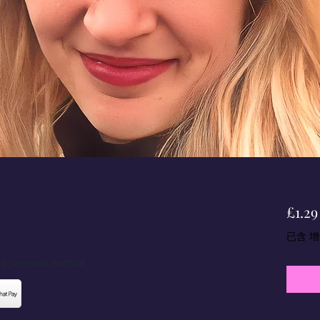
£1.29
已含 
red payment method.