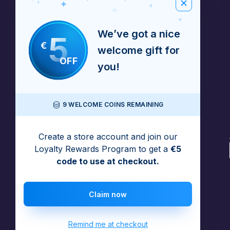
We’ve got a nice
5
€
welcome gift for
OFF
you!
9 WELCOME COINS REMAINING
Create a store account and join our
Loyalty Rewards Program to get a
€5
code to use at checkout.
Claim now
Remind me at checkout