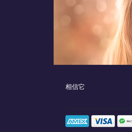
相信它
Checkout safely using your prefer