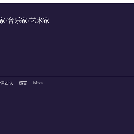
曲家/音乐家/艺术家
认识团队
感言
More