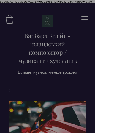
google.com, pub-5270171796561691, DIRECT, f08c47fec0942fa0
Барбара Крейг -
ірландський
композитор /
музикант / художник
Більше музики, менше грошей
:)