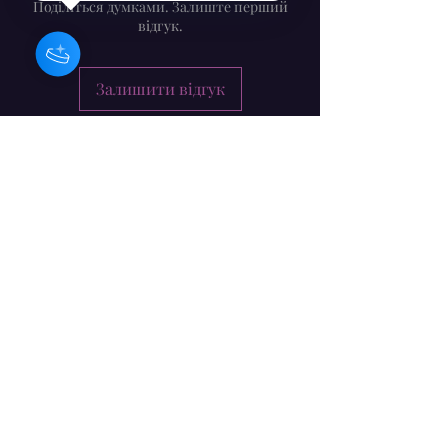
Поділіться думками. Залиште перший
відгук.
Залишити відгук
Барбара Крейг - ірландський
композитор / музикант /
художник
Форма підписки
Надіслати