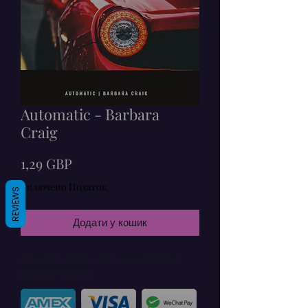
Automatic - Barbara
Craig
Ціна
1,29 GBP
Включено Податок
REVIEWS
Додати у кошик
Checkout safely using your preferred
payment method.