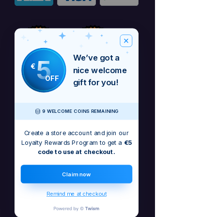
We’ve got a
5
€
nice welcome
OFF
gift for you!
9 WELCOME COINS REMAINING
Create a store account and join our
Loyalty Rewards Program to get a
€5
Automatic is a car song officially
code to use at checkout.
released on May 31 on all major
platforms! Get it first here for less!
Claim now
Remind me at checkout
Поки що немає відгуків