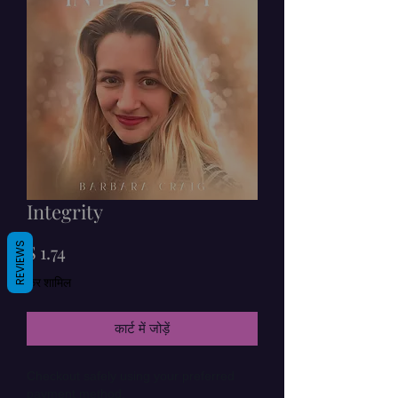
Integrity
मूल्य
REVIEWS
$ 1.74
कर शामिल
कार्ट में जोड़ें
Checkout safely using your preferred
payment method.