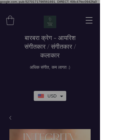
google.com, pub-5270171796561691, DIRECT, f08c47fec0942fa0
बारबरा क्रेग - आयरिश
संगीतकार / संगीतकार /
कलाकार
अधिक संगीत, कम लागत :)
USD