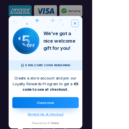
We’ve got a
5
€
nice welcome
OFF
gift for you!
9 WELCOME COINS REMAINING
Create a store account and join our
Loyalty Rewards Program to get a
€5
code to use at checkout.
This is the opening track to the
Claim now
Integrity album
Remind me at checkout