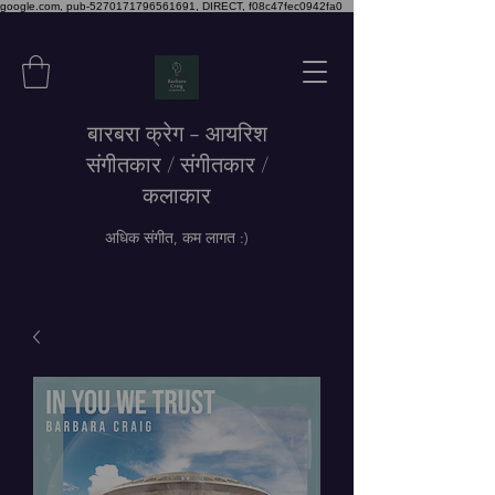
google.com, pub-5270171796561691, DIRECT, f08c47fec0942fa0
बारबरा क्रेग - आयरिश
संगीतकार / संगीतकार /
कलाकार
अधिक संगीत, कम लागत :)