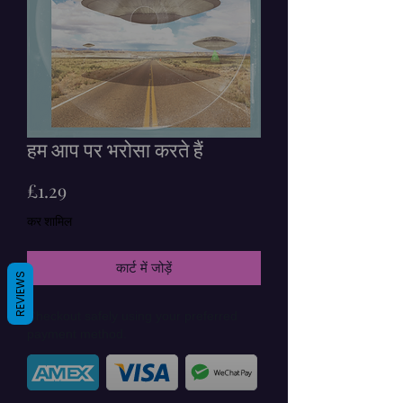
हम आप पर भरोसा करते हैं
मूल्य
£1.29
कर शामिल
कार्ट में जोड़ें
REVIEWS
Checkout safely using your preferred
payment method.