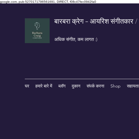
google.com, pub-5270171796561691, DIRECT, f08c47fec0942fa0
बारबरा क्रेग - आयरिश संगीतकार /
अधिक संगीत, कम लागत :)
घर
हमारे बारे में
ब्लॉग
दुकान
संपर्क करना
Shop
सहायता