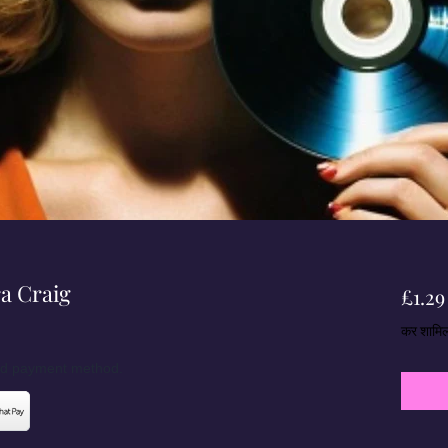
a Craig
£1.29
कर शामि
red payment method.