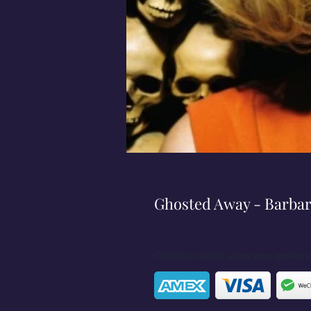
Ghosted Away - Barbar
Checkout safely using your prefer