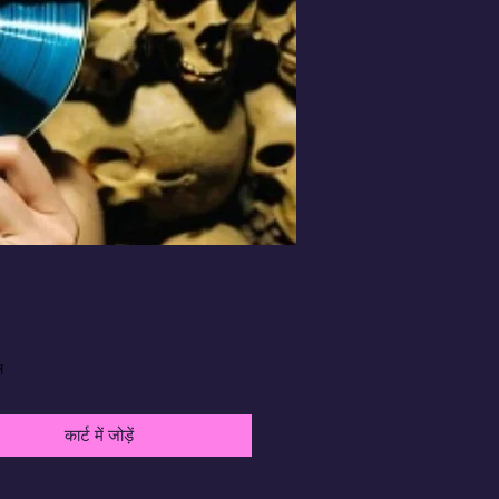
मूल्य
ल
कार्ट में जोड़ें