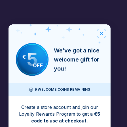
We’ve got a nice
5
€
welcome gift for
OFF
you!
9 WELCOME COINS REMAINING
Create a store account and join our
Loyalty Rewards Program to get a
€5
code to use at checkout.