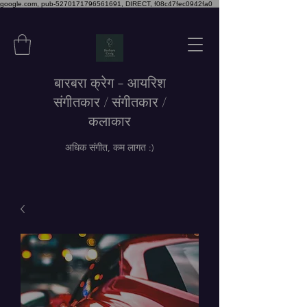
google.com, pub-5270171796561691, DIRECT, f08c47fec0942fa0
बारबरा क्रेग - आयरिश
संगीतकार / संगीतकार /
कलाकार
अधिक संगीत, कम लागत :)