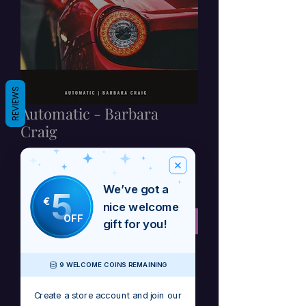
REVIEWS
Automatic - Barbara
Craig
मूल्य
£1.29
कर शामिल
We’ve got a
5
€
nice welcome
OFF
कार्ट में जोड़ें
gift for you!
Automatic is a car song officially
9 WELCOME COINS REMAINING
released on May 31 on all major
platforms! Get it first here for less!
Create a store account and join our