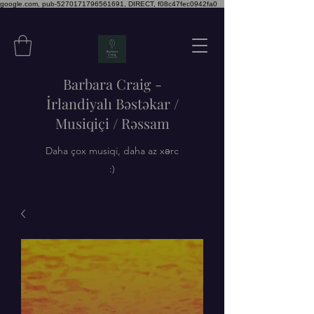
google.com, pub-5270171796561691, DIRECT, f08c47fec0942fa0
Barbara Craig -
İrlandiyalı Bəstəkar /
Musiqiçi / Rəssam
Daha çox musiqi, daha az xərc
:)