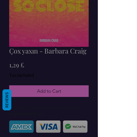
Çox yaxın - Barbara Craig
Price
1,29 £
Tax Included
Add to Cart
REVIEWS
Checkout safely using your preferred
payment method.