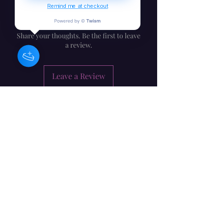
Remind me at checkout
No Reviews Yet
Share your thoughts. Be the first to leave
a review.
Leave a Review
Barbara Craig - İrlandiyalı
Bəstəkar / Musiqiçi / Rəssam
Abunə forması
təqdim