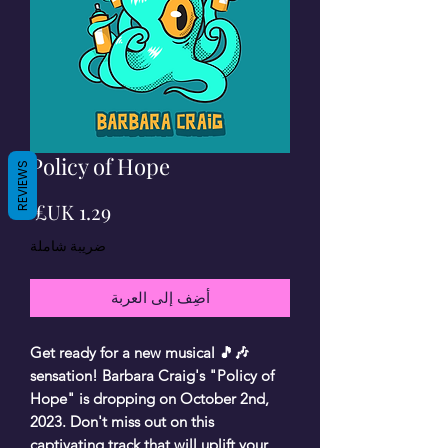
Policy of Hope
REVIEWS
السع
ضريبة شاملة
أضِف إلى العربة
🎶🎵 Get ready for a new musical
sensation! Barbara Craig's "Policy of
Hope" is dropping on October 2nd,
2023. Don't miss out on this
captivating track that will uplift your