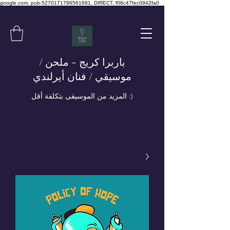
google.com, pub-5270171796561691, DIRECT, f08c47fec0942fa0
باربرا كريج - ملحن /
موسيقي / فنان أيرلندي
المزيد من الموسيقى بتكلفة أقل :)